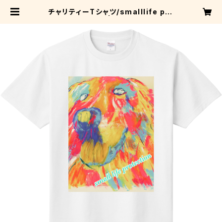
チャリティーTシャツ/smalllife pro
tection/PETS | Small Life Pro
tection